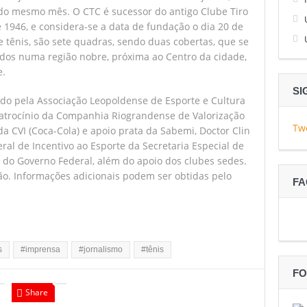
 do mesmo mês. O CTC é sucessor do antigo Clube Tiro
e 1946, e considera-se a data de fundação o dia 20 de
 tênis, são sete quadras, sendo duas cobertas, que se
ídos numa região nobre, próxima ao Centro da cidade,
e.
SI
ado pela Associação Leopoldense de Esporte e Cultura
 patrocínio da Companhia Riograndense de Valorização
Tw
a CVI (Coca-Cola) e apoio prata da Sabemi, Doctor Clin
eral de Incentivo ao Esporte da Secretaria Especial de
 do Governo Federal, além do apoio dos clubes sedes.
ção. Informações adicionais podem ser obtidas pelo
F
s
#imprensa
#jornalismo
#tênis
FO
Share