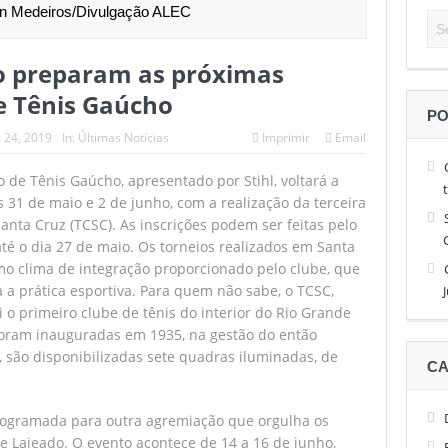
on Medeiros/Divulgação ALEC
 alto nível de tênis, Facundo Diaz Acosta é o campeão do São Léo O
do preparam as próximas
 até 13 de abril as inscrições para a Sessão de Negócios Simecan
de Tênis Gaúcho
e quatro horas garante brasileiro nas quartas de final do São Léo Op
PO
l 24, 2019
In:
Últimas Notícias
Imprimir
Email
 do Simecan dá início às reuniões de 2026
o de Tênis Gaúcho, apresentado por Stihl, voltará a
de brasileiros e com a estreia de favoritos no São Léo Open 2026
 31 de maio e 2 de junho, com a realização da terceira
anta Cruz (TCSC). As inscrições podem ser feitas pelo
é o dia 27 de maio. Os torneios realizados em Santa
o clima de integração proporcionado pelo clube, que
a prática esportiva. Para quem não sabe, o TCSC,
 o primeiro clube de tênis do interior do Rio Grande
foram inauguradas em 1935, na gestão do então
, são disponibilizadas sete quadras iluminadas, de
CA
 programada para outra agremiação que orgulha os
de Lajeado. O evento acontece de 14 a 16 de junho,