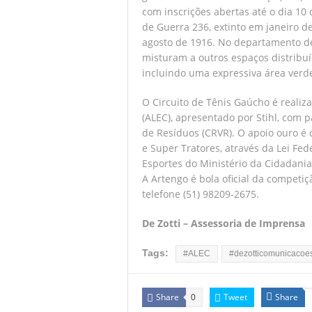
com inscrições abertas até o dia 10
de Guerra 236, extinto em janeiro d
agosto de 1916. No departamento de
misturam a outros espaços distribu
incluindo uma expressiva área verd
O Circuito de Tênis Gaúcho é realiz
(ALEC), apresentado por Stihl, com
de Resíduos (CRVR). O apoio ouro é d
e Super Tratores, através da Lei Fed
Esportes do Ministério da Cidadania
A Artengo é bola oficial da competi
telefone (51) 98209-2675.
De Zotti – Assessoria de Imprensa
Tags:
#ALEC
#dezotticomunicacoe
Share
Tweet
Share
0