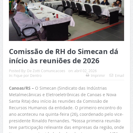
Comissão de RH do Simecan dá
início às reuniões de 2026
Posted By:
De Zotti Comunicacoes
on:
abril 02, 2026
In:
Fique por Dentro
Imprimir
Email
Canoas/RS –
O Simecan (Sindicato das Indústrias
Metalmecânicas e Eletroeletrônicas de Canoas e Nova
Santa Rita) deu início às reuniões da Comissão de
Recursos Humanos da entidade. O primeiro encontro do
ano aconteceu na quinta-feira (26), coordenado pelo vice-
presidente Rinaldo Fernandes. “Nossa primeira reunião
teve participação relevante das empresas da região, onde