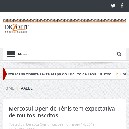
Menu
nta Maria finaliza sexta etapa do Circuito de Tênis Gaúcho
Com alto 
São Léo Open 2026
HOME
#ALEC
Mercosul Open de Tênis tem expectativa
de muitos inscritos
Posted By:
De Zotti Comunicacoes
on:
maio 14, 2019
In:
Últimas Notícias