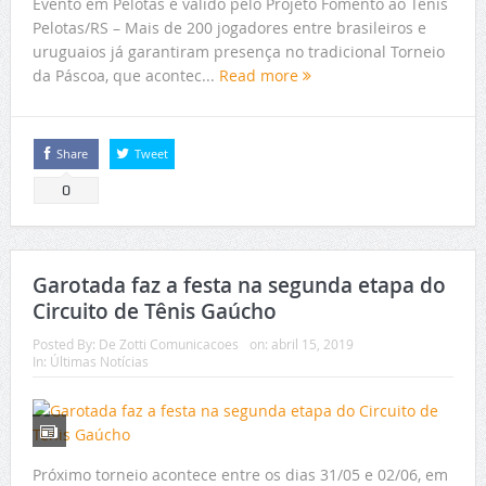
Evento em Pelotas é válido pelo Projeto Fomento ao Tênis
Pelotas/RS – Mais de 200 jogadores entre brasileiros e
uruguaios já garantiram presença no tradicional Torneio
da Páscoa, que acontec...
Read more
Share
Tweet
0
Garotada faz a festa na segunda etapa do
Circuito de Tênis Gaúcho
Posted By:
De Zotti Comunicacoes
on:
abril 15, 2019
In:
Últimas Notícias
Próximo torneio acontece entre os dias 31/05 e 02/06, em