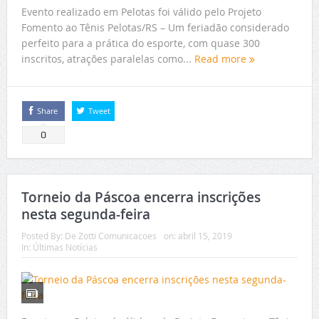
Evento realizado em Pelotas foi válido pelo Projeto
Fomento ao Tênis Pelotas/RS – Um feriadão considerado
perfeito para a prática do esporte, com quase 300
inscritos, atrações paralelas como...
Read more
Share
Tweet
0
Torneio da Páscoa encerra inscrições
nesta segunda-feira
Posted By:
De Zotti Comunicacoes
on:
abril 15, 2019
In:
Últimas Notícias