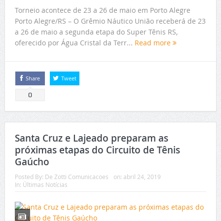
Torneio acontece de 23 a 26 de maio em Porto Alegre
Porto Alegre/RS – O Grêmio Náutico União receberá de 23
a 26 de maio a segunda etapa do Super Tênis RS,
oferecido por Água Cristal da Terr...
Read more
Share
Tweet
0
Santa Cruz e Lajeado preparam as
próximas etapas do Circuito de Tênis
Gaúcho
Posted By:
De Zotti Comunicacoes
on:
abril 24, 2019
In:
Últimas Notícias