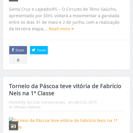
Santa Cruz e Lajeado/RS – O Circuito de Tênis Gaúcho,
apresentado por Stihl, voltará a movimentar a garotada
entre os dias 31 de maio e 2 de junho, com a realização
da terceira etapa,...
Read more
Share
Tweet
0
Torneio da Páscoa teve vitória de Fabrício
Neis na 1ª Classe
Posted By:
De Zotti Comunicacoes
on:
abril 22, 2019
In:
Últimas Notícias