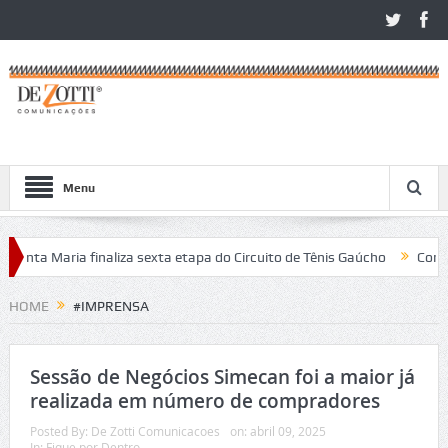
Menu
ta Maria finaliza sexta etapa do Circuito de Tênis Gaúcho
Com alto 
ão Léo Open 2026
HOME
#IMPRENSA
Sessão de Negócios Simecan foi a maior já
realizada em número de compradores
Posted By:
De Zotti Comunicacoes
on:
abril 09, 2025
In:
Fique por Dentro