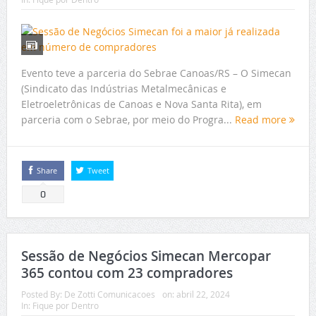
Evento teve a parceria do Sebrae Canoas/RS – O Simecan
(Sindicato das Indústrias Metalmecânicas e
Eletroeletrônicas de Canoas e Nova Santa Rita), em
parceria com o Sebrae, por meio do Progra...
Read more
Share
Tweet
0
Sessão de Negócios Simecan Mercopar
365 contou com 23 compradores
Posted By:
De Zotti Comunicacoes
on:
abril 22, 2024
In:
Fique por Dentro