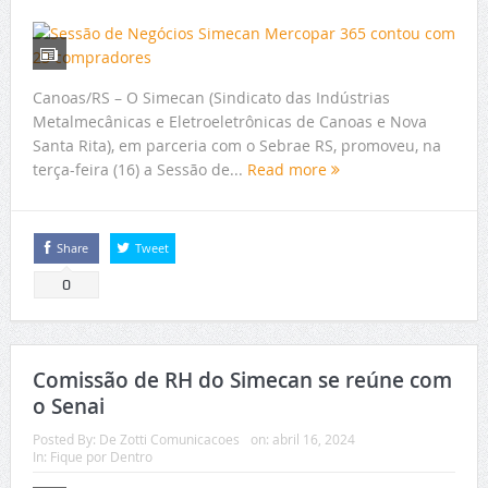
Canoas/RS – O Simecan (Sindicato das Indústrias
Metalmecânicas e Eletroeletrônicas de Canoas e Nova
Santa Rita), em parceria com o Sebrae RS, promoveu, na
terça-feira (16) a Sessão de...
Read more
Share
Tweet
0
Comissão de RH do Simecan se reúne com
o Senai
Posted By:
De Zotti Comunicacoes
on:
abril 16, 2024
In:
Fique por Dentro