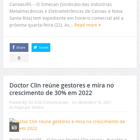
Canoas/RS – O Simecan (Sindicato das Indústrias
Metalmecânicas e Eletroeletrônicas de Canoas e Nova
Santa Rita) tem expediente em horário comercial até a
próxima quarta-feira (22). As...
Read more
Share
Tweet
0
Doctor Clin reúne gestores e mira no
crescimento de 30% em 2022
Posted By:
De Zotti Comunicacoes
on:
dezembro 16, 2021
In:
Fique por Dentro
Porto Alegre/RS – O Grupo Doctor Clin reuniu, durante o