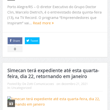
Porto Alegre/RS – O diretor Executivo do Grupo Doctor
Clin, Marcelo Dietrich, é o entrevistado desta quinta-feira
(13), na TV Record. O programa “Empreendedores que
Inspiram” vai...
Read more
Share
Tweet
0
Simecan terá expediente até esta quarta-
feira, dia 22, retornando em janeiro
Posted By:
De Zotti Comunicacoes
on:
dezembro 21, 2021
In:
Uncategorized