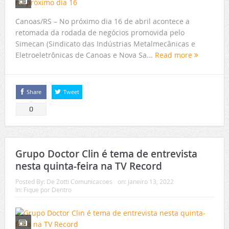
Canoas/RS – No próximo dia 16 de abril acontece a
retomada da rodada de negócios promovida pelo
Simecan (Sindicato das Indústrias Metalmecânicas e
Eletroeletrônicas de Canoas e Nova Sa...
Read more
Share
Tweet
0
Grupo Doctor Clin é tema de entrevista
nesta quinta-feira na TV Record
Posted By:
De Zotti Comunicacoes
on:
janeiro 13, 2022
In:
Fique por Dentro