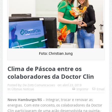
Foto: Christian Jung
Clima de Páscoa entre os
colaboradores da Doctor Clin
Posted By:
De Zotti Comunicacoes
on:
abril 23, 2019
In:
Últimas Notícias
Imprimir
Email
Novo Hamburgo/RS
– Integrar, trocar e renovar as
energias. Com este conceito, os colaboradores da Doctor
Clin participaram de uma ação desenvolvida na quinta-