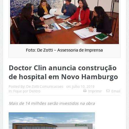
Foto: De Zotti – Assessoria de Imprensa
Doctor Clin anuncia construção
de hospital em Novo Hamburgo
Posted By:
De Zotti Comunicacoes
on:
julho 10, 2019
In:
Fique por Dentro
Imprimir
Email
Mais de 14 milhões serão investidos na obra