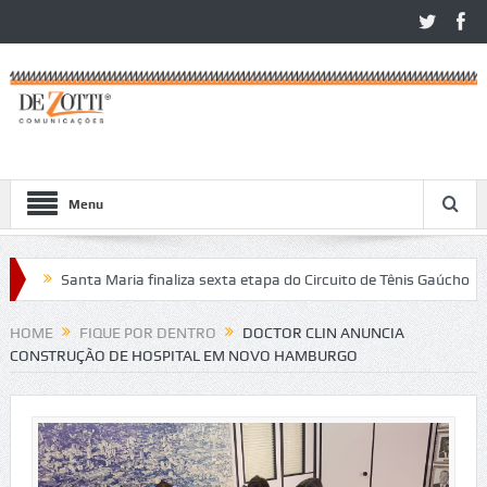
Menu
Santa Maria finaliza sexta etapa do Circuito de Tênis Gaúcho
Com
os no São Léo Open 2026
HOME
FIQUE POR DENTRO
DOCTOR CLIN ANUNCIA
CONSTRUÇÃO DE HOSPITAL EM NOVO HAMBURGO