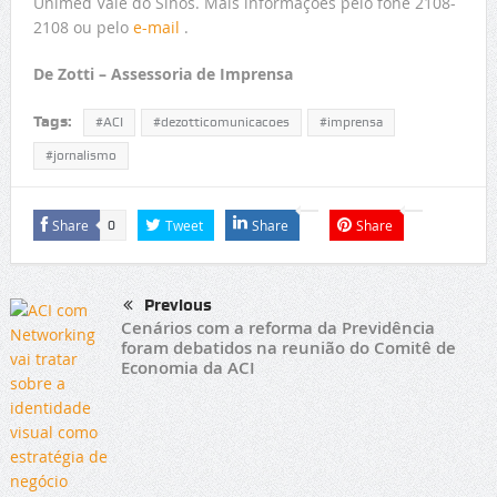
Unimed Vale do Sinos. Mais informações pelo fone 2108-
2108 ou pelo
e-mail
.
De Zotti – Assessoria de Imprensa
Tags:
#ACI
#dezotticomunicacoes
#imprensa
#jornalismo
Share
Tweet
Share
Share
0
Previous
Cenários com a reforma da Previdência
foram debatidos na reunião do Comitê de
Economia da ACI