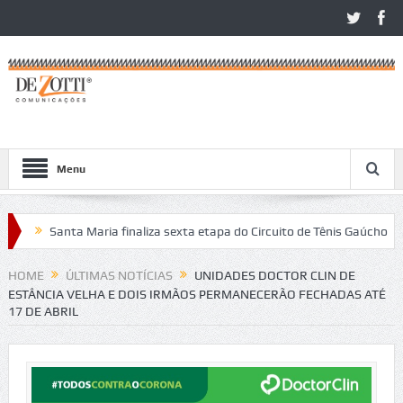
Menu
Santa Maria finaliza sexta etapa do Circuito de Tênis Gaúcho
Co
os no São Léo Open 2026
HOME
ÚLTIMAS NOTÍCIAS
UNIDADES DOCTOR CLIN DE
ESTÂNCIA VELHA E DOIS IRMÃOS PERMANECERÃO FECHADAS ATÉ
17 DE ABRIL