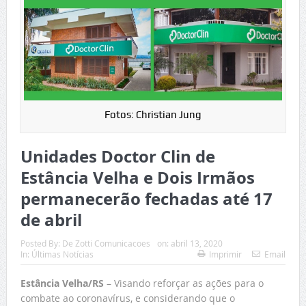
Fotos: Christian Jung
Unidades Doctor Clin de
Estância Velha e Dois Irmãos
permanecerão fechadas até 17
de abril
Posted By:
De Zotti Comunicacoes
on:
abril 13, 2020
In:
Últimas Notícias
Imprimir
Email
Estância Velha/RS
– Visando reforçar as ações para o
combate ao coronavírus, e considerando que o