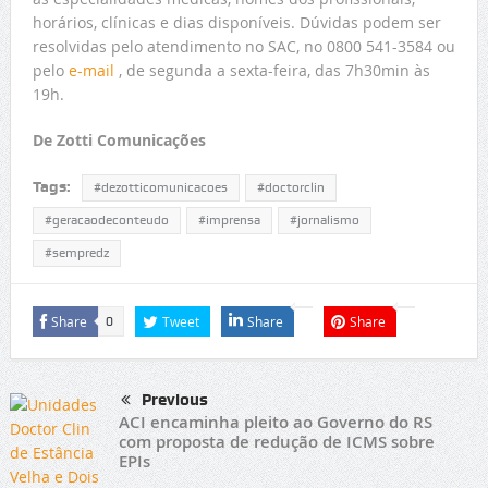
horários, clínicas e dias disponíveis. Dúvidas podem ser
resolvidas pelo atendimento no SAC, no 0800 541-3584 ou
pelo
e-mail
, de segunda a sexta-feira, das 7h30min às
19h.
De Zotti Comunicações
Tags:
#dezotticomunicacoes
#doctorclin
#geracaodeconteudo
#imprensa
#jornalismo
#sempredz
Share
Tweet
Share
Share
0
Previous
ACI encaminha pleito ao Governo do RS
com proposta de redução de ICMS sobre
EPIs