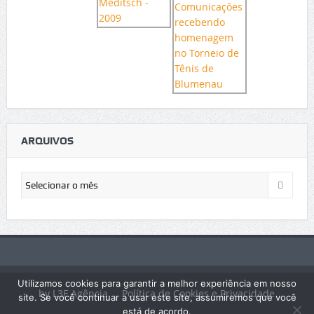
ARQUIVOS
Arquivos
Utilizamos cookies para garantir a melhor experiência em nosso
by L3F Agência
Política de Cookies e Privacidade
site. Se você continuar a usar este site, assumiremos que você
está de acordo.