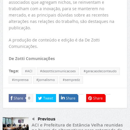
associados que agregam nichos, se reinventam e
trabalham com a inovação, para se manterem no
mercado, e as principais dúvidas sobre as recentes
alterações nas relações do trabalho, são destaques na
publicação.
A produção de conteúdo e edição é da De Zotti
Comunicações.
De Zotti Comunicações
Tags:
#ACI
#dezotticomunicacoes
#geracaodeconteudo
#imprensa
#jornalismo
#sempredz
Share
Tweet
Share
Share
0
Previous
ACI e Prefeitura de Estância Velha reunidas