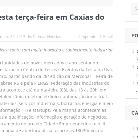
 alto nível de tênis, Facundo Diaz Acosta é o campeão do São Léo O
ta terça-feira em Caxias do
 até 13 de abril as inscrições para a Sessão de Negócios Simecan
e quatro horas garante brasileiro nas quartas de final do São Léo Op
PO
embro 27, 2019
In:
Últimas Notícias
Imprimir
Email
 do Simecan dá início às reuniões de 2026
feira conta com muita inovação e conhecimento industrial
de brasileiros e com a estreia de favoritos no São Léo Open 2026
rtunidades de novos mercados e apresentando
starão no Centro de Feiras e Eventos da Festa da Uva,
tubro, participando da 28ª edição da Mercopar – Feira de
 Sebrae RS e pela FIERGS (Federação das Indústrias do
ra acontece até quinta-feira (03), das 13 às 20h, em
talmecânico, eletroeletrônico, automação industrial,
riais, serviços industriais, borracha, energia e meio
Informação (TI) e startups. Pela manhã acontecem as
CA
s à qualificação, informação e geração de negócios,
nçamento do projeto Cidade Empreendedora e o III
rimônia de abertura oficial ocorre às 13h30min, no