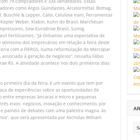
 com 79 compradores e 334 vendedores. Estão
adores como Argos Guindastes, Arcelormittal, Bomag,
, Buschle & Lepper, Caloi, Celulose Irani, Ferramentas
 Kepler Weber, Klabin, Kuhn do Brasil, Marchesan
ompressores, Sew-Eurodrive Brasil, Sumig,
sil Fertilizantes. “Já tínhamos uma expectativa de
otimismo dos empresários em relação à feira deste
ceria com a FIERGS, numa reformulação da Mercopar
associada à geração de negócios”, ressalta Fábio
rae RS. A atividade acontece nos dois primeiros dias
o primeiro dia da feira, é um evento que tem por
roca de experiências sobre as oportunidades de
o entre empresas âncoras e micro e pequenas
ês eixos: negócios, inovação e conhecimento, por
AR
s e painéis de debates com uma palestra magna, às
omia”, que será apresentada por Nicholas William
Arq