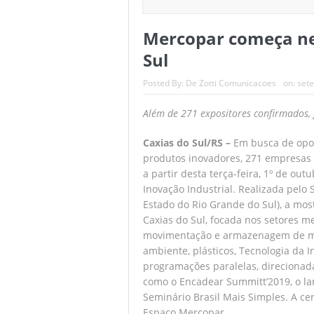
Em decisão com
Mercopar começa nes
Seguem abertas
Sul
Batalha de quas
Posted By:
De Zotti Comunicacoes
on:
set
Comissão de RH
Além de 271 expositores confirmados, 
Rodada repleta 
Caxias do Sul/RS –
Em busca de opo
produtos inovadores, 271 empresas e
a partir desta terça-feira, 1º de ou
Inovação Industrial. Realizada pelo
Estado do Rio Grande do Sul), a most
Caxias do Sul, focada nos setores me
movimentação e armazenagem de mate
ambiente, plásticos, Tecnologia da 
programações paralelas, direcionada
como o Encadear Summitt’2019, o la
Seminário Brasil Mais Simples. A ce
Espaço Mercopar.