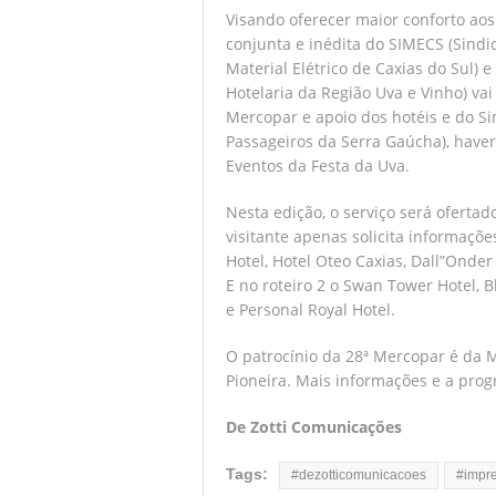
Visando oferecer maior conforto aos
conjunta e inédita do SIMECS (Sindi
Material Elétrico de Caxias do Sul)
Hotelaria da Região Uva e Vinho) va
Mercopar e apoio dos hotéis e do Si
Passageiros da Serra Gaúcha), haver
Eventos da Festa da Uva.
Nesta edição, o serviço será ofertado 
visitante apenas solicita informaçõ
Hotel, Hotel Oteo Caxias, Dall”Onder 
E no roteiro 2 o Swan Tower Hotel, B
e Personal Royal Hotel.
O patrocínio da 28ª Mercopar é da M
Pioneira. Mais informações e a pro
De Zotti Comunicações
Tags:
#dezotticomunicacoes
#impr