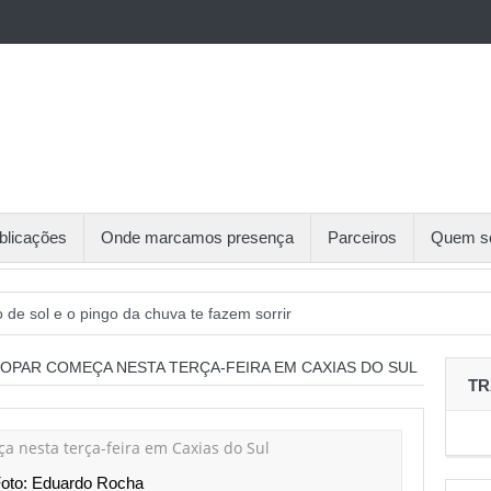
blicações
Onde marcamos presença
Parceiros
Quem s
o de sol e o pingo da chuva te fazem sorrir
aliza sexta etapa do Circuito de Tênis Gaúcho
OPAR COMEÇA NESTA TERÇA-FEIRA EM CAXIAS DO SUL
TR
o de inscritos, Recreio da Juventude receberá 5ª etapa do CTG
cerias foram o destaque na Sessão de Negócios Simecan
 debate organização do trabalho e reivindicações sindicais para 2026
oto: Eduardo Rocha