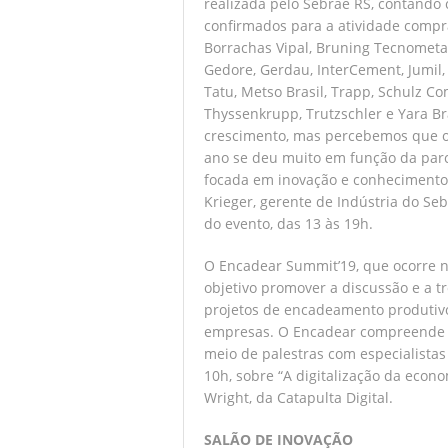
realizada pelo Sebrae RS, contando
confirmados para a atividade compr
Borrachas Vipal, Bruning Tecnometal
Gedore, Gerdau, InterCement, Jumil,
Tatu, Metso Brasil, Trapp, Schulz C
Thyssenkrupp, Trutzschler e Yara Bra
crescimento, mas percebemos que o 
ano se deu muito em função da par
focada em inovação e conhecimento, 
Krieger, gerente de Indústria do Seb
do evento, das 13 às 19h.
O Encadear Summit’19, que ocorre n
objetivo promover a discussão e a t
projetos de encadeamento produtiv
empresas. O Encadear compreende tr
meio de palestras com especialista
10h, sobre “A digitalização da econ
Wright, da Catapulta Digital.
SALÃO DE INOVAÇÃO