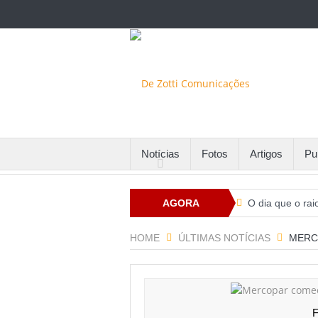
Notícias
Fotos
Artigos
Pu
AGORA
O dia que o rai
Santa Maria fin
HOME
ÚLTIMAS NOTÍCIAS
MERC
Com alto númer
Potenciais par
Comissão de RH
F