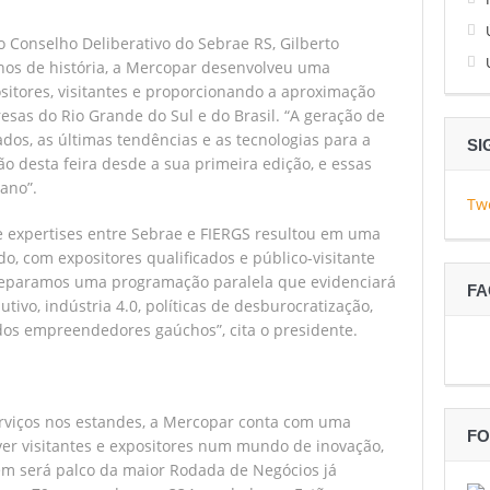
 Conselho Deliberativo do Sebrae RS, Gilberto
anos de história, a Mercopar desenvolveu uma
ositores, visitantes e proporcionando a aproximação
as do Rio Grande do Sul e do Brasil. “A geração de
dos, as últimas tendências e as tecnologias para a
SI
ão desta feira desde a sua primeira edição, e essas
 ano”.
Tw
e expertises entre Sebrae e FIERGS resultou em uma
o, com expositores qualificados e público-visitante
preparamos uma programação paralela que evidenciará
F
vo, indústria 4.0, políticas de desburocratização,
dos empreendedores gaúchos”, cita o presidente.
rviços nos estandes, a Mercopar conta com uma
FO
r visitantes e expositores num mundo de inovação,
bém será palco da maior Rodada de Negócios já