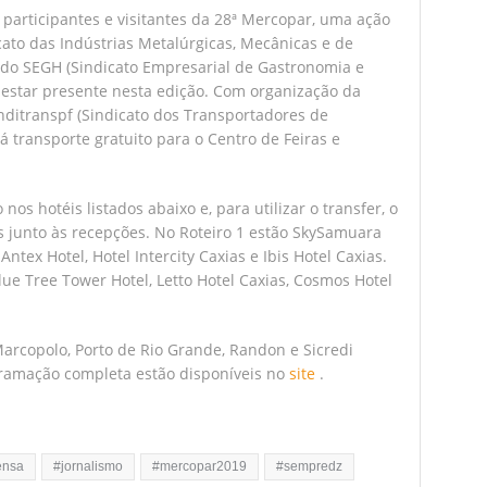
 participantes e visitantes da 28ª Mercopar, uma ação
cato das Indústrias Metalúrgicas, Mecânicas e de
 e do SEGH (Sindicato Empresarial de Gastronomia e
i estar presente nesta edição. Com organização da
nditranspf (Sindicato dos Transportadores de
á transporte gratuito para o Centro de Feiras e
nos hotéis listados abaixo e, para utilizar o transfer, o
es junto às recepções. No Roteiro 1 estão SkySamuara
Antex Hotel, Hotel Intercity Caxias e Ibis Hotel Caxias.
lue Tree Tower Hotel, Letto Hotel Caxias, Cosmos Hotel
arcopolo, Porto de Rio Grande, Randon e Sicredi
gramação completa estão disponíveis no
site
.
ensa
#jornalismo
#mercopar2019
#sempredz