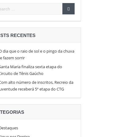
pen 26
en
STS RECENTES
O dia que o raio de sol e o pingo da chuva
te fazem sorrir
Santa Maria finaliza sexta etapa do
Circuito de Tênis Gaúcho
Com alto número de inscritos, Recreio da
Juventude receberá 5ª etapa do CTG
TEGORIAS
Destaques
Fique por Dentro