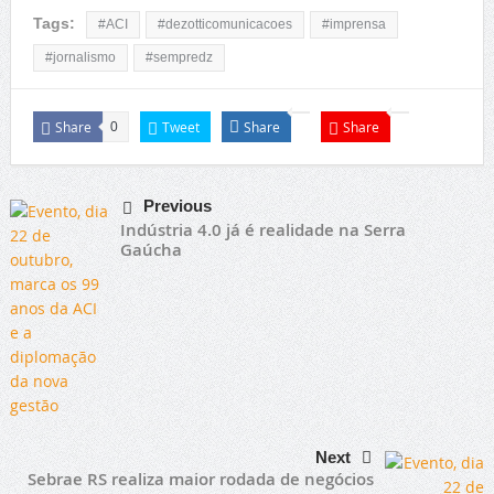
Tags:
#ACI
#dezotticomunicacoes
#imprensa
#jornalismo
#sempredz
Share
Tweet
Share
Share
0
Previous
Indústria 4.0 já é realidade na Serra
Gaúcha
Next
Sebrae RS realiza maior rodada de negócios