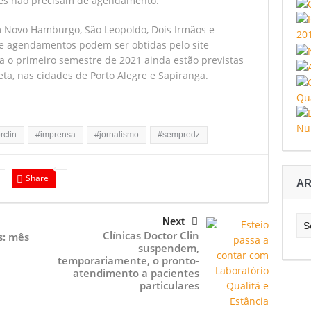
stes não precisam de agendamento.
Novo Hamburgo, São Leopoldo, Dois Irmãos e
s e agendamentos podem ser obtidas pelo site
a o primeiro semestre de 2021 ainda estão previstas
eta, nas cidades de Porto Alegre e Sapiranga.
rclin
#imprensa
#jornalismo
#sempredz
Share
AR
Arq
Next
Clínicas Doctor Clin
s: mês
suspendem,
temporariamente, o pronto-
atendimento a pacientes
particulares