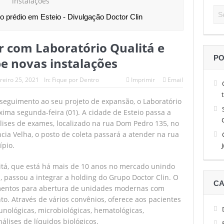
 alto nível de tênis, Facundo Diaz Acosta é o campeão do São Léo O
o prédio em Esteio - Divulgação Doctor Clin
 até 13 de abril as inscrições para a Sessão de Negócios Simecan
r com Laboratório Qualitá e
e quatro horas garante brasileiro nas quartas de final do São Léo Op
PO
be novas instalações
 do Simecan dá início às reuniões de 2026
reiro 25, 2021
In:
Fique por Dentro
Imprimir
Email
de brasileiros e com a estreia de favoritos no São Léo Open 2026
seguimento ao seu projeto de expansão, o Laboratório
ima segunda-feira (01). A cidade de Esteio passa a
álises de exames, localizado na rua Dom Pedro 135, no
ncia Velha, o posto de coleta passará a atender na rua
ípio.
litá, que está há mais de 10 anos no mercado unindo
s, passou a integrar a holding do Grupo Doctor Clin. O
CA
mentos para abertura de unidades modernas com
to. Através de vários convênios, oferece aos pacientes
nológicas, microbiológicas, hematológicas,
nálises de líquidos biológicos.