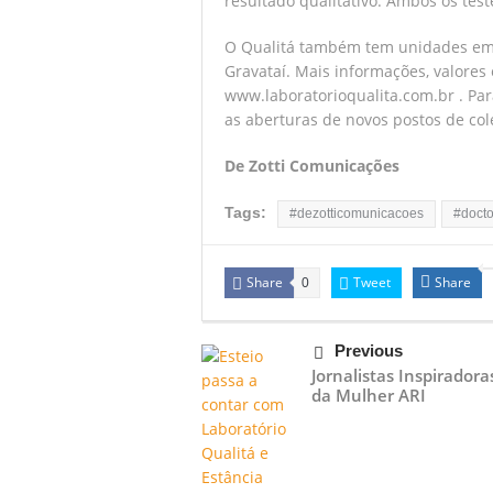
resultado qualitativo. Ambos os te
O Qualitá também tem unidades em 
Gravataí. Mais informações, valore
www.laboratorioqualita.com.br . Par
as aberturas de novos postos de col
De Zotti Comunicações
Tags:
#dezotticomunicacoes
#docto
Share
Tweet
Share
0
Previous
Jornalistas Inspiradora
da Mulher ARI