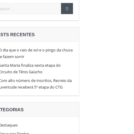
pen 26
en
STS RECENTES
O dia que o raio de sol e o pingo da chuva
te fazem sorrir
Santa Maria finaliza sexta etapa do
Circuito de Tênis Gaúcho
Com alto número de inscritos, Recreio da
Juventude receberá 5ª etapa do CTG
TEGORIAS
Destaques
Fique por Dentro