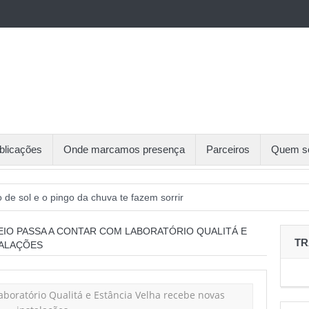
blicações
Onde marcamos presença
Parceiros
Quem s
o de sol e o pingo da chuva te fazem sorrir
aliza sexta etapa do Circuito de Tênis Gaúcho
EIO PASSA A CONTAR COM LABORATÓRIO QUALITÁ E
TR
TALAÇÕES
o de inscritos, Recreio da Juventude receberá 5ª etapa do CTG
cerias foram o destaque na Sessão de Negócios Simecan
 debate organização do trabalho e reivindicações sindicais para 2026