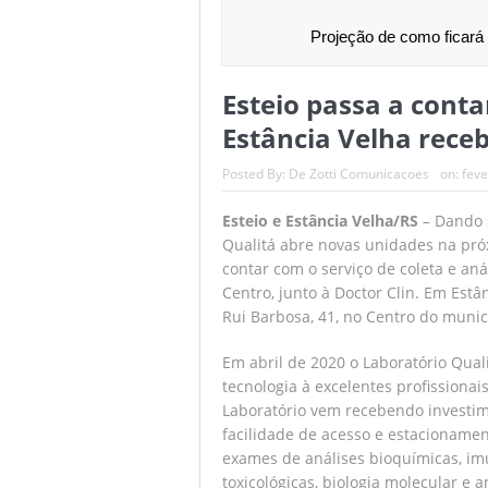
Em decisão com
Projeção de como ficará 
Seguem abertas
Esteio passa a conta
Batalha de quas
Estância Velha rece
Comissão de RH
Posted By:
De Zotti Comunicacoes
on:
feve
Rodada repleta 
Esteio e Estância Velha/RS
– Dando 
Qualitá abre novas unidades na próx
contar com o serviço de coleta e an
Centro, junto à Doctor Clin. Em Estâ
Rui Barbosa, 41, no Centro do munic
Em abril de 2020 o Laboratório Qua
tecnologia à excelentes profissionai
Laboratório vem recebendo investi
facilidade de acesso e estacionamen
exames de análises bioquímicas, imu
toxicológicas, biologia molecular e a