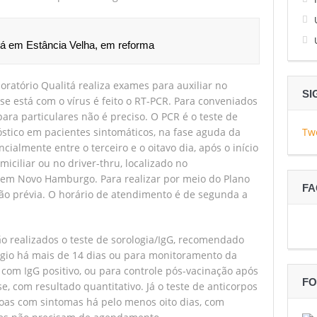
tá em Estância Velha, em reforma
oratório Qualitá realiza exames para auxiliar no
SI
se está com o vírus é feito o RT-PCR. Para conveniados
para particulares não é preciso. O PCR é o teste de
óstico em pacientes sintomáticos, na fase aguda da
Tw
cialmente entre o terceiro e o oitavo dia, após o início
miciliar ou no driver-thru, localizado no
 em Novo Hamburgo. Para realizar por meio do Plano
F
ção prévia. O horário de atendimento é de segunda a
ão realizados o teste de sorologia/IgG, recomendado
gio há mais de 14 dias ou para monitoramento da
com IgG positivo, ou para controle pós-vacinação após
FO
, com resultado quantitativo. Já o teste de anticorpos
oas com sintomas há pelo menos oito dias, com