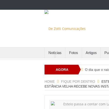
Notícias
Fotos
Artigos
Pu
AGORA
O dia que o rai
Santa Maria fin
HOME
FIQUE POR DENTRO
EST
ESTÂNCIA VELHA RECEBE NOVAS INS
Com alto númer
Potenciais par
Comissão de RH