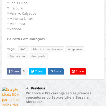
* Tênis Fillon
* Tricouro
* Valeiko Calçados
* Vanessa Neves
* Villa Rosa
* Zadora
De Zotti Comunicações
Tags:
#ACI
#dezotticomunicacoes
#imprensa
#jornalismo
#sempredz
Share
Tweet
Share
Share
0
Previous
Pix Force e Prakaranga são as grandes
vencedoras do Sebrae Like a Boss na
Mercopar