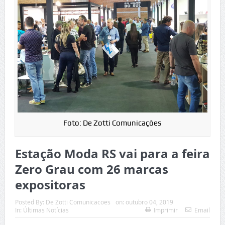
Foto: De Zotti Comunicações
Estação Moda RS vai para a feira
Zero Grau com 26 marcas
expositoras
Posted By:
De Zotti Comunicacoes
on:
outubro 04, 2019
In:
Últimas Notícias
Imprimir
Email