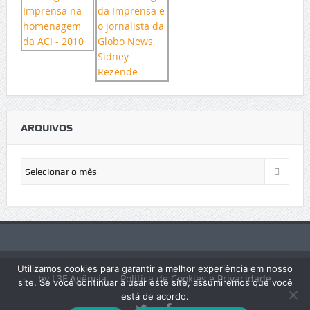
ARQUIVOS
Arquivos
Utilizamos cookies para garantir a melhor experiência em nosso
by L3F Agência
Política de Cookies e Privacidade
site. Se você continuar a usar este site, assumiremos que você
está de acordo.