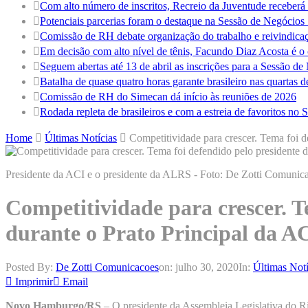
Com alto número de inscritos, Recreio da Juventude receber
Potenciais parcerias foram o destaque na Sessão de Negócio
Comissão de RH debate organização do trabalho e reivindicaç
Em decisão com alto nível de tênis, Facundo Diaz Acosta é
Seguem abertas até 13 de abril as inscrições para a Sessão d
Batalha de quase quatro horas garante brasileiro nas quartas 
Comissão de RH do Simecan dá início às reuniões de 2026
Rodada repleta de brasileiros e com a estreia de favoritos n
Home
Últimas Notícias
Competitividade para crescer. Tema foi d
Presidente da ACI e o presidente da ALRS - Foto: De Zotti Comunic
Competitividade para crescer. T
durante o Prato Principal da A
Posted By:
De Zotti Comunicacoes
on:
julho 30, 2020
In:
Últimas Notí
Imprimir
Email
Novo Hamburgo/RS
– O presidente da Assembleia Legislativa do Ri