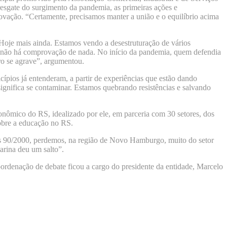
esgate do surgimento da pandemia, as primeiras ações e
ovação. “Certamente, precisamos manter a união e o equilíbrio acima
 Hoje mais ainda. Estamos vendo a desestruturação de vários
e não há comprovação de nada. No início da pandemia, quem defendia
ro se agrave”, argumentou.
ípios já entenderam, a partir de experiências que estão dando
ignifica se contaminar. Estamos quebrando resistências e salvando
mico do RS, idealizado por ele, em parceria com 30 setores, dos
sobre a educação no RS.
anos 90/2000, perdemos, na região de Novo Hamburgo, muito do setor
tarina deu um salto”.
rdenação de debate ficou a cargo do presidente da entidade, Marcelo