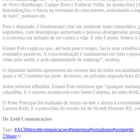
de Novo Hamburgo, Campo Bom e Estância Velha, na quinta-feira (30).
determinações, e focou na retomada do crescimento, assinalando a imp
de tudo”, pontuou ele.
Para o deputado, é fundamental criar um ambiente mais competitivo, 
segmentos, com desemprego aumentado e pessoas desesperadas porque 
a economia era tachado de ser contra a vida. E não é assim. Somos à 
Ernani Polo explicou que, até bem pouco tempo, havia uma resistência
resultados positivos. A conscientização é fundamental em todo o proc
vidas pela saúde, e pela oportunidade de emprego”, avaliou.
O deputado também apresentou um resumo das decisões encaminhadas 
quais a ACI também faz parte. Inclusive, na próxima segunda-feira (0
Sobre reforma tributária, Ernani Polo enfatizou que “qualquer mudan
calçadista. E o mesmo aconteceria com Santa Catarina, no setor têxtil,
O Prato Principal foi realizado de forma on-line e aberto à comuni
Lauxen Kehl. E o patrocínio do evento foi de Sicredi Pioneira RS, c
De Zotti Comunicações
Tags:
#ACI
#dezotticomunicacoes
#imprensa
#jornalismo
#sempredz
Share
0