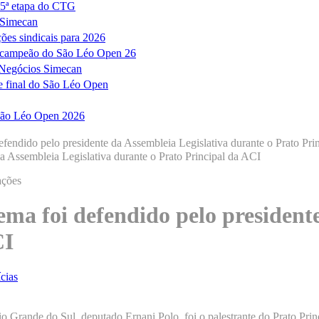
á 5ª etapa do CTG
s Simecan
ões sindicais para 2026
 o campeão do São Léo Open 26
e Negócios Simecan
de final do São Léo Open
o São Léo Open 2026
efendido pelo presidente da Assembleia Legislativa durante o Prato Pri
ações
ema foi defendido pelo president
CI
cias
o Grande do Sul, deputado Ernani Polo, foi o palestrante do Prato Prin