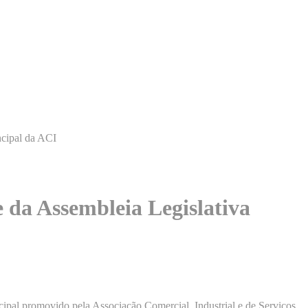
ncipal da ACI
e da Assembleia Legislativa
cipal promovido pela Associação Comercial, Industrial e de Serviços