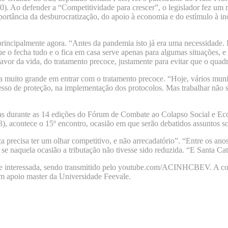
 Ao defender a “Competitividade para crescer”, o legislador fez um r
ortância da desburocratização, do apoio à economia e do estímulo à in
principalmente agora. “Antes da pandemia isto já era uma necessidade.
o fecha tudo e o fica em casa serve apenas para algumas situações, 
favor da vida, do tratamento precoce, justamente para evitar que o quad
 muito grande em entrar com o tratamento precoce. “Hoje, vários munic
esso de proteção, na implementação dos protocolos. Mas trabalhar não s
durante as 14 edições do Fórum de Combate ao Colapso Social e Econô
3), acontece o 15º encontro, ocasião em que serão debatidos assuntos 
ça precisa ter um olhar competitivo, e não arrecadatório”. “Entre os 
 se naquela ocasião a tributação não tivesse sido reduzida. “E Santa Ca
dade interessada, sendo transmitido pelo youtube.com/ACINHCBEV. A coo
om apoio master da Universidade Feevale.