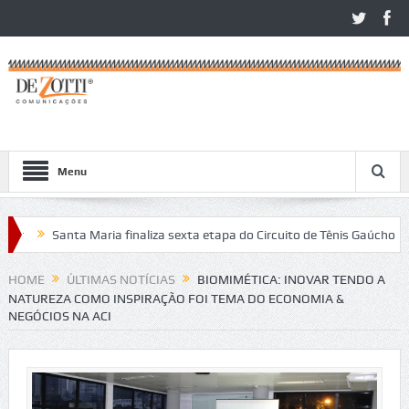
Menu
Santa Maria finaliza sexta etapa do Circuito de Tênis Gaúcho
Co
tos no São Léo Open 2026
HOME
ÚLTIMAS NOTÍCIAS
BIOMIMÉTICA: INOVAR TENDO A
NATUREZA COMO INSPIRAÇÃO FOI TEMA DO ECONOMIA &
NEGÓCIOS NA ACI