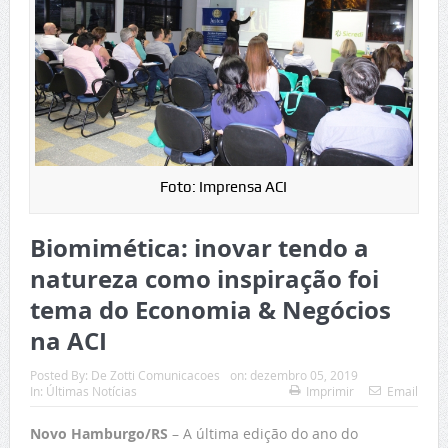
Foto: Imprensa ACI
Biomimética: inovar tendo a
natureza como inspiração foi
tema do Economia & Negócios
na ACI
Posted By:
De Zotti Comunicacoes
on:
dezembro 05, 2019
In:
Últimas Notícias
Imprimir
Email
Novo Hamburgo/RS
– A última edição do ano do