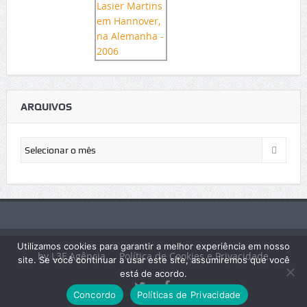
ARQUIVOS
Arquivos
Utilizamos cookies para garantir a melhor experiência em nosso
by L3F Agência
Política de Cookies e Privacidade
site. Se você continuar a usar este site, assumiremos que você
está de acordo.
Concordo
Políticas de Privacidade