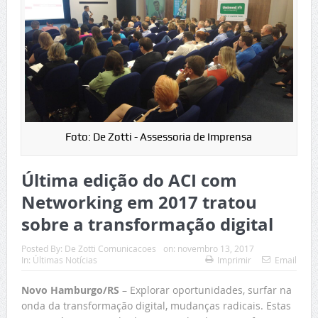
Foto: De Zotti - Assessoria de Imprensa
Última edição do ACI com
Networking em 2017 tratou
sobre a transformação digital
Posted By:
De Zotti Comunicacoes
on:
novembro 13, 2017
In:
Últimas Notícias
Imprimir
Email
Novo Hamburgo/RS
– Explorar oportunidades, surfar na
onda da transformação digital, mudanças radicais. Estas