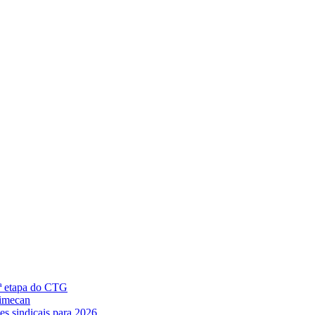
5ª etapa do CTG
Simecan
es sindicais para 2026