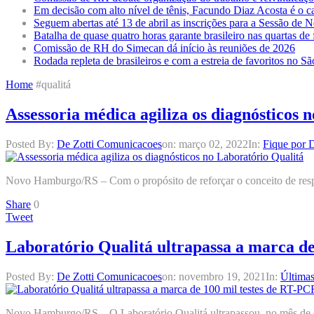
Em decisão com alto nível de tênis, Facundo Diaz Acosta é o
Seguem abertas até 13 de abril as inscrições para a Sessão de
Batalha de quase quatro horas garante brasileiro nas quartas d
Comissão de RH do Simecan dá início às reuniões de 2026
Rodada repleta de brasileiros e com a estreia de favoritos no 
Home
#qualitá
Assessoria médica agiliza os diagnósticos 
Posted By:
De Zotti Comunicacoes
on:
março 02, 2022
In:
Fique por 
Novo Hamburgo/RS – Com o propósito de reforçar o conceito de resposta
Share
0
Tweet
Laboratório Qualitá ultrapassa a marca d
Posted By:
De Zotti Comunicacoes
on:
novembro 19, 2021
In:
Últimas
Novo Hamburgo/RS – O Laboratório Qualitá ultrapassou, no mês de ou