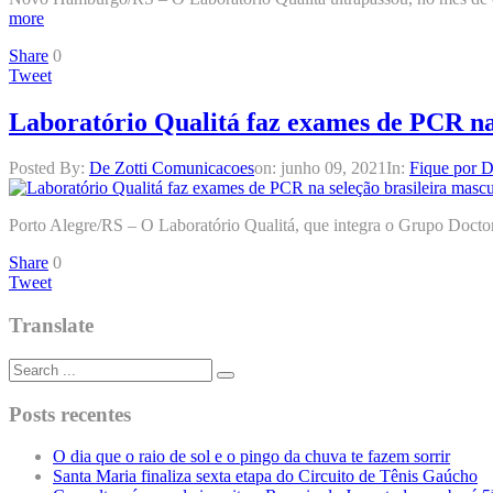
more
Share
0
Tweet
Laboratório Qualitá faz exames de PCR na 
Posted By:
De Zotti Comunicacoes
on:
junho 09, 2021
In:
Fique por D
Porto Alegre/RS – O Laboratório Qualitá, que integra o Grupo Doctor 
Share
0
Tweet
Translate
Posts recentes
O dia que o raio de sol e o pingo da chuva te fazem sorrir
Santa Maria finaliza sexta etapa do Circuito de Tênis Gaúcho