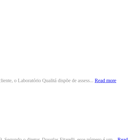
iente, o Laboratório Qualitá dispõe de assess...
Read more
 Segundo o diretor, Douglas Fitarelli, esse número é um...
Read