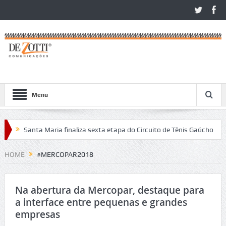
Menu
Santa Maria finaliza sexta etapa do Circuito de Tênis Gaúcho
Com
s no São Léo Open 2026
HOME
#MERCOPAR2018
Na abertura da Mercopar, destaque para
a interface entre pequenas e grandes
empresas