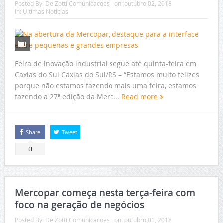
Posted By:
De Zotti Comunicacoes
on:
outubro 02, 2018
In:
Últimas Notícias
Feira de inovação industrial segue até quinta-feira em
Caxias do Sul Caxias do Sul/RS – “Estamos muito felizes
porque não estamos fazendo mais uma feira, estamos
fazendo a 27ª edição da Merc...
Read more
Share
Tweet
0
Mercopar começa nesta terça-feira com
foco na geração de negócios
Posted By:
De Zotti Comunicacoes
on:
outubro 01, 2018