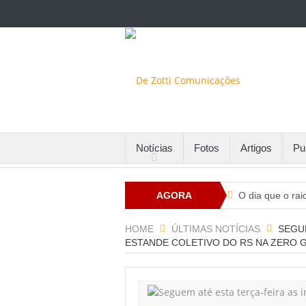
Notícias
Fotos
Artigos
Pu
AGORA
O dia que o rai
Santa Maria fin
HOME
ÚLTIMAS NOTÍCIAS
SEGUE
ESTANDE COLETIVO DO RS NA ZERO 
Com alto númer
Potenciais par
Comissão de RH