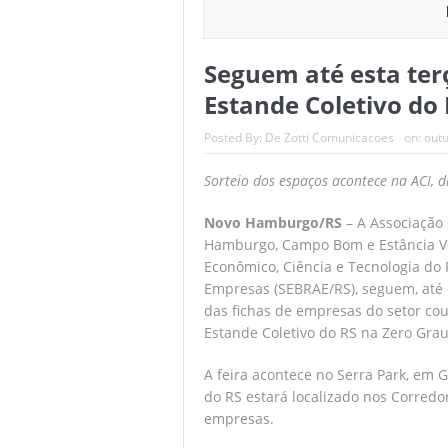
Em decisão com
Seguem até esta terç
Seguem abertas
Estande Coletivo do
Batalha de quas
Posted By:
De Zotti Comunicacoes
on:
outu
Comissão de RH
Sorteio dos espaços acontece na ACI, d
Rodada repleta 
Novo Hamburgo/RS
– A Associação 
Hamburgo, Campo Bom e Estância Ve
Econômico, Ciência e Tecnologia do 
Empresas (SEBRAE/RS), seguem, até e
das fichas de empresas do setor cou
Estande Coletivo do RS na Zero Grau
A feira acontece no Serra Park, em 
do RS estará localizado nos Corredo
empresas.