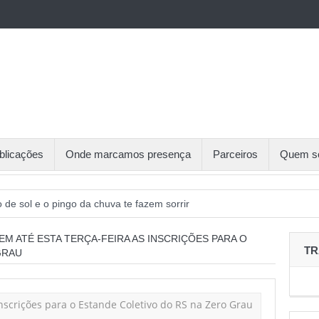
blicações
Onde marcamos presença
Parceiros
Quem s
o de sol e o pingo da chuva te fazem sorrir
aliza sexta etapa do Circuito de Tênis Gaúcho
M ATÉ ESTA TERÇA-FEIRA AS INSCRIÇÕES PARA O
TR
GRAU
o de inscritos, Recreio da Juventude receberá 5ª etapa do CTG
cerias foram o destaque na Sessão de Negócios Simecan
 debate organização do trabalho e reivindicações sindicais para 2026