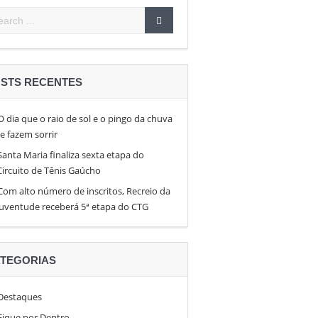
pen 26
en
STS RECENTES
O dia que o raio de sol e o pingo da chuva
te fazem sorrir
Santa Maria finaliza sexta etapa do
Circuito de Tênis Gaúcho
Com alto número de inscritos, Recreio da
Juventude receberá 5ª etapa do CTG
TEGORIAS
Destaques
Fique por Dentro