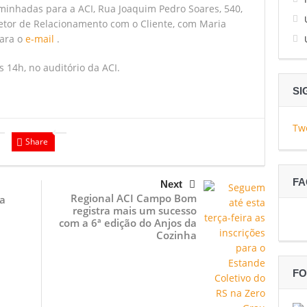
aminhadas para a ACI, Rua Joaquim Pedro Soares, 540,
etor de Relacionamento com o Cliente, com Maria
para o
e-mail
.
às 14h, no auditório da ACI.
SI
Tw
Share
F
Next
Regional ACI Campo Bom
a
registra mais um sucesso
a
com a 6ª edição do Anjos da
Cozinha
FO