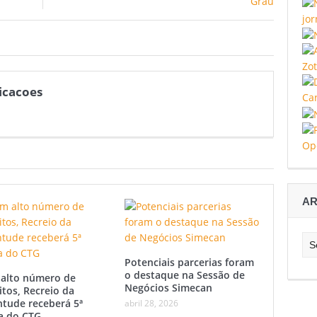
icacoes
AR
Arq
Potenciais parcerias foram
o destaque na Sessão de
alto número de
Negócios Simecan
itos, Recreio da
ntude receberá 5ª
abril 28, 2026
a do CTG