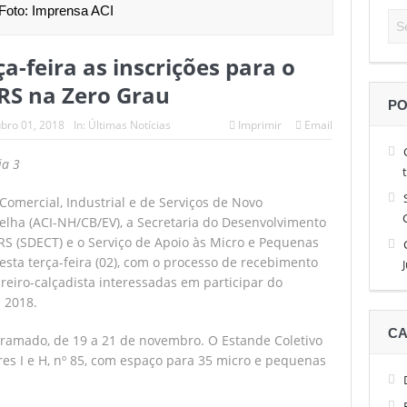
Foto: Imprensa ACI
 alto nível de tênis, Facundo Diaz Acosta é o campeão do São Léo O
a-feira as inscrições para o
 até 13 de abril as inscrições para a Sessão de Negócios Simecan
 RS na Zero Grau
e quatro horas garante brasileiro nas quartas de final do São Léo Op
PO
bro 01, 2018
In:
Últimas Notícias
Imprimir
Email
 do Simecan dá início às reuniões de 2026
ia 3
de brasileiros e com a estreia de favoritos no São Léo Open 2026
Comercial, Industrial e de Serviços de Novo
lha (ACI-NH/CB/EV), a Secretaria do Desenvolvimento
RS (SDECT) e o Serviço de Apoio às Micro e Pequenas
sta terça-feira (02), com o processo de recebimento
reiro-calçadista interessadas em participar do
 2018.
CA
Gramado, de 19 a 21 de novembro. O Estande Coletivo
res I e H, nº 85, com espaço para 35 micro e pequenas