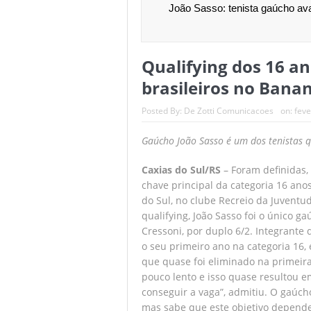
João Sasso: tenista gaúcho ava
Em decisão com
Seguem abertas
Qualifying dos 16 an
Batalha de quas
brasileiros no Bana
Comissão de RH
Posted By:
De Zotti Comunicacoes
on:
feve
Rodada repleta 
Gaúcho João Sasso é um dos tenistas q
Caxias do Sul/RS
– Foram definidas, 
chave principal da categoria 16 an
do Sul, no clube Recreio da Juventu
qualifying, João Sasso foi o único ga
Cressoni, por duplo 6/2. Integrante
o seu primeiro ano na categoria 16,
que quase foi eliminado na primeir
pouco lento e isso quase resultou e
conseguir a vaga”, admitiu. O gaúch
mas sabe que este objetivo depende