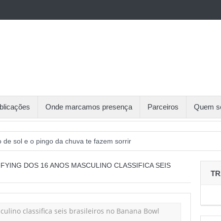
blicações
Onde marcamos presença
Parceiros
Quem s
o de sol e o pingo da chuva te fazem sorrir
aliza sexta etapa do Circuito de Tênis Gaúcho
FYING DOS 16 ANOS MASCULINO CLASSIFICA SEIS
TR
o de inscritos, Recreio da Juventude receberá 5ª etapa do CTG
cerias foram o destaque na Sessão de Negócios Simecan
 debate organização do trabalho e reivindicações sindicais para 2026