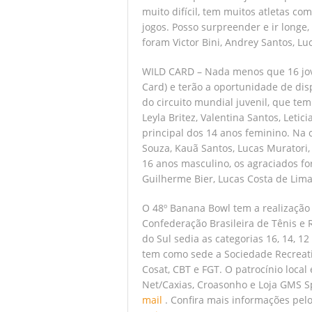
muito difícil, tem muitos atletas co
jogos. Posso surpreender e ir longe,
foram Victor Bini, Andrey Santos, Lu
WILD CARD – Nada menos que 16 jove
Card) e terão a oportunidade de dis
do circuito mundial juvenil, que te
Leyla Britez, Valentina Santos, Leti
principal dos 14 anos feminino. Na
Souza, Kauã Santos, Lucas Muratori,
16 anos masculino, os agraciados fo
Guilherme Bier, Lucas Costa de Lim
O 48º Banana Bowl tem a realização
Confederação Brasileira de Tênis e 
do Sul sedia as categorias 16, 14, 12
tem como sede a Sociedade Recreati
Cosat, CBT e FGT. O patrocínio loca
Net/Caxias, Croasonho e Loja GMS S
mail
. Confira mais informações pel