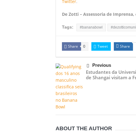
Twitter
.
De Zotti – Assessoria de Imprensa
Tags:
#bananabowl
#dezotticomun
Share
Tweet
Share
0
Previous
Estudantes da Univers
de Shangai visitam a F
ABOUT THE AUTHOR