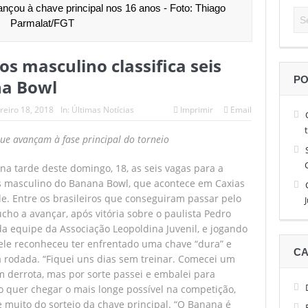
nçou à chave principal nos 16 anos - Foto: Thiago
 alto nível de tênis, Facundo Diaz Acosta é o campeão do São Léo O
Parmalat/FGT
 até 13 de abril as inscrições para a Sessão de Negócios Simecan
os masculino classifica seis
e quatro horas garante brasileiro nas quartas de final do São Léo Op
PO
na Bowl
 do Simecan dá início às reuniões de 2026
reiro 18, 2018
In:
Últimas Notícias
Imprimir
Email
de brasileiros e com a estreia de favoritos no São Léo Open 2026
ue avançam à fase principal do torneio
na tarde deste domingo, 18, as seis vagas para a
os masculino do Banana Bowl, que acontece em Caxias
de. Entre os brasileiros que conseguiram passar pelo
úcho a avançar, após vitória sobre o paulista Pedro
 da equipe da Associação Leopoldina Juvenil, e jogando
 ele reconheceu ter enfrentado uma chave “dura” e
CA
a rodada. “Fiquei uns dias sem treinar. Comecei um
m derrota, mas por sorte passei e embalei para
o quer chegar o mais longe possível na competição,
 muito do sorteio da chave principal. “O Banana é