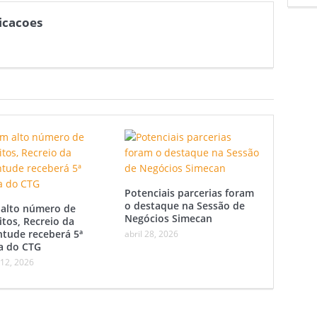
icacoes
Potenciais parcerias foram
o destaque na Sessão de
alto número de
Negócios Simecan
itos, Recreio da
ntude receberá 5ª
abril 28, 2026
a do CTG
 12, 2026