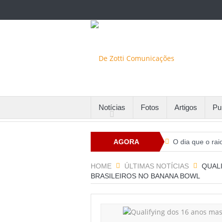
Notícias
Fotos
Artigos
Pu
AGORA
O dia que o rai
Santa Maria fin
HOME
ÚLTIMAS NOTÍCIAS
QUALI
BRASILEIROS NO BANANA BOWL
Com alto númer
Potenciais par
Comissão de RH