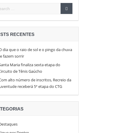
pen 26
en
STS RECENTES
O dia que o raio de sol e o pingo da chuva
te fazem sorrir
Santa Maria finaliza sexta etapa do
Circuito de Tênis Gaúcho
Com alto número de inscritos, Recreio da
Juventude receberá 5ª etapa do CTG
TEGORIAS
Destaques
Fique por Dentro