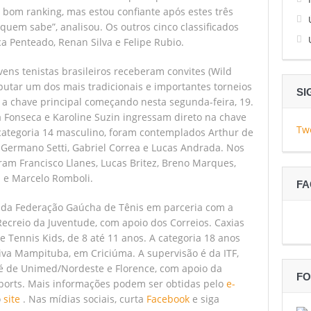
m bom ranking, mas estou confiante após estes três
 quem sabe”, analisou. Os outros cinco classificados
ca Penteado, Renan Silva e Felipe Rubio.
ns tenistas brasileiros receberam convites (Wild
putar um dos mais tradicionais e importantes torneios
SI
m a chave principal começando nesta segunda-feira, 19.
cia Fonseca e Karoline Suzin ingressam direto na chave
Tw
 categoria 14 masculino, foram contemplados Arthur de
 Germano Setti, Gabriel Correa e Lucas Andrada. Nos
ram Francisco Llanes, Lucas Britez, Breno Marques,
a e Marcelo Romboli.
F
 da Federação Gaúcha de Tênis em parceria com a
Recreio da Juventude, com apoio dos Correios. Caxias
 e Tennis Kids, de 8 até 11 anos. A categoria 18 anos
va Mampituba, em Criciúma. A supervisão é da ITF,
l é de Unimed/Nordeste e Florence, com apoio da
FO
ports. Mais informações podem ser obtidas pelo
e-
o
site
. Nas mídias sociais, curta
Facebook
e siga