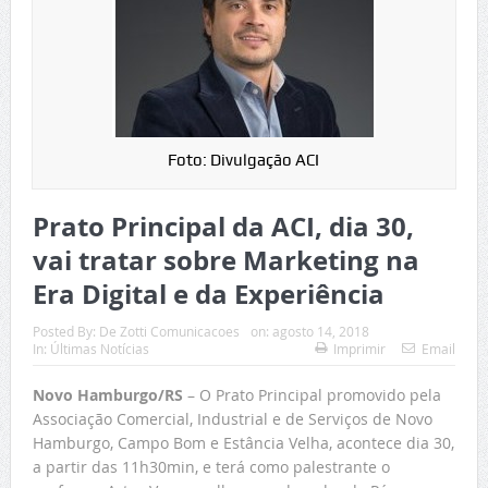
Foto: Divulgação ACI
Prato Principal da ACI, dia 30,
vai tratar sobre Marketing na
Era Digital e da Experiência
Posted By:
De Zotti Comunicacoes
on:
agosto 14, 2018
In:
Últimas Notícias
Imprimir
Email
Novo Hamburgo/RS
– O Prato Principal promovido pela
Associação Comercial, Industrial e de Serviços de Novo
Hamburgo, Campo Bom e Estância Velha, acontece dia 30,
a partir das 11h30min, e terá como palestrante o