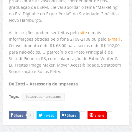
professor Artur Vasconcellos, coordenador de Pós-
graduação da ESPM. Ele vai abordar o tema “Marketing
na Era Digital e da Experiência”, na Sociedade Ginástica
Novo Hamburgo.
As inscrições podem ser feitas pelo
site
e mais
informações obtidas pelo fone 2108-2108 ou pelo
e-mail
.
O investimento é de R$ 68,00 para sócios e de R$ 102,00
para não-sócios. O patrocínio do Prato Principal é de
Sicredi Pioneira RS, com colaboração de Fabio Winter &
Lu Freitas Image Maker, Mover Acessibilidade, Stratosom
Sonorização e Sucos Petry.
De Zotti – Assessoria de Imprensa
Tags:
#dezotticomunicacoes
Share
Tweet
Share
Share
0