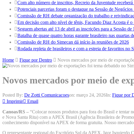
Com alto número de inscritos, Recreio da Juventude receber
Potenciais parcerias foram o destaque na Sessão de Negócio
Comissão de RH debate organização do trabalho e reivindicaç
Em decisão com alto nível de tênis, Facundo Diaz Acosta é
Seguem abertas até 13 de abril as inscrições para a Sessão d
Batalha de quase quatro horas garante brasileiro nas quartas 
Comissão de RH do Simecan dá início às reuniões de 2026
Rodada repleta de brasileiros e com a estreia de favoritos n
Home
Fique por Dentro
Novos mercados por meio de exportaçõe
Novos mercados por meio de exp
Posted By:
De Zotti Comunicacoes
on:
março 24, 2026
In:
Fique por 
Imprimir
Email
Canoas/RS –
“Colocar nossos produtos para fora do Brasil e tentar 
e Nova Santa Rita) com a APEX Brasil (Agência Brasileira de Promoç
conhecimento disponível na APEX de forma gratuita. Nosso mercado bra
O representante regional do Escritório Sul da APEX, Igor Isquierdo 