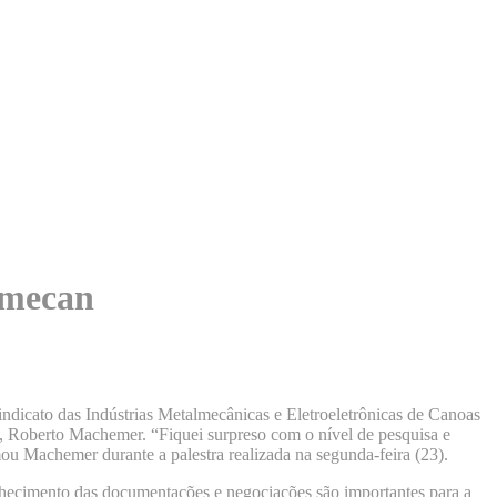
imecan
indicato das Indústrias Metalmecânicas e Eletroeletrônicas de Canoas
, Roberto Machemer. “Fiquei surpreso com o nível de pesquisa e
ou Machemer durante a palestra realizada na segunda-feira (23).
onhecimento das documentações e negociações são importantes para a