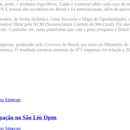
, porte, e produtos específicos. Então é essencial olhar cada caso de 
X possui oito escritórios no Brasil e 14 internacionais, além de parceri
resentou, de forma dinâmica, como funciona o Mapa de Oportunidades, 
É possível filtrar pela NCM (Nomenclatura Comum do Mercosul). Ele mos
este. Conforme ele, outra plataforma que vale a pena pesquisar é Bras
presas, produzido pelo Governo do Brasil, por meio do Ministério do
istórica. O resultado mostrou aumento de 971 empresas em relação a 2
cipação no São Léo Open