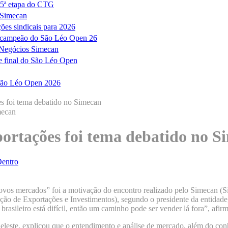
á 5ª etapa do CTG
s Simecan
ões sindicais para 2026
 o campeão do São Léo Open 26
e Negócios Simecan
de final do São Léo Open
o São Léo Open 2026
s foi tema debatido no Simecan
ortações foi tema debatido no S
Dentro
novos mercados” foi a motivação do encontro realizado pelo Simecan (S
ão de Exportações e Investimentos), segundo o presidente da entidade
sileiro está difícil, então um caminho pode ser vender lá fora”, afirm
Celeste, explicou que o entendimento e análise de mercado, além do c