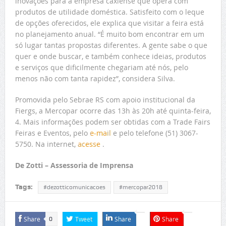
inovações para a empresa caxiense que opera com
produtos de utilidade doméstica. Satisfeito com o leque
de opções oferecidos, ele explica que visitar a feira está
no planejamento anual. “É muito bom encontrar em um
só lugar tantas propostas diferentes. A gente sabe o que
quer e onde buscar, e também conhece ideias, produtos
e serviços que dificilmente chegariam até nós, pelo
menos não com tanta rapidez”, considera Silva.
Promovida pelo Sebrae RS com apoio institucional da
Fiergs, a Mercopar ocorre das 13h às 20h até quinta-feira,
4. Mais informações podem ser obtidas com a Trade Fairs
Feiras e Eventos, pelo
e-mail
e pelo telefone (51) 3067-
5750. Na internet,
acesse
.
De Zotti – Assessoria de Imprensa
Tags:
#dezotticomunicacoes
#mercopar2018
Share
Tweet
Share
Share
0