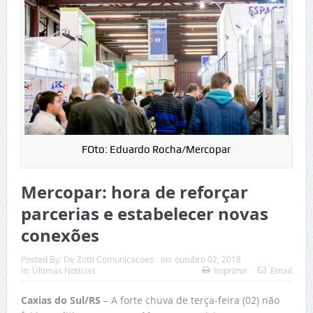
FOto: Eduardo Rocha/Mercopar
Mercopar: hora de reforçar
parcerias e estabelecer novas
conexões
Posted By:
De Zotti Comunicacoes
on:
outubro 02, 2018
In:
Últimas Notícias
Imprimir
Email
Caxias do Sul/RS
– A forte chuva de terça-feira (02) não