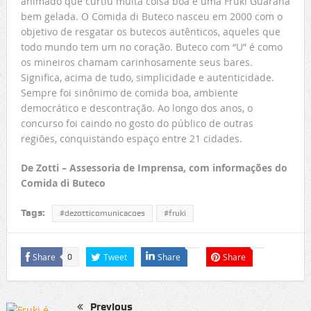
animado que curtiu muita coisa boa e uma Fruki Guaraná
bem gelada. O Comida di Buteco nasceu em 2000 com o
objetivo de resgatar os butecos autênticos, aqueles que
todo mundo tem um no coração. Buteco com “U” é como
os mineiros chamam carinhosamente seus bares.
Significa, acima de tudo, simplicidade e autenticidade.
Sempre foi sinônimo de comida boa, ambiente
democrático e descontração. Ao longo dos anos, o
concurso foi caindo no gosto do público de outras
regiões, conquistando espaço entre 21 cidades.
De Zotti – Assessoria de Imprensa, com informações do
Comida di Buteco
Tags:
#dezotticomunicacoes
#fruki
Share
Tweet
Share
Share
0
Previous