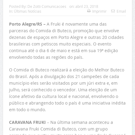
Posted By:
De Zotti Comunicacoes
on:
abril 23, 2018
In:
Últimas Notícias
Imprimir
Email
Porto Alegre/RS –
A Fruki é novamente uma das
parceiras do Comida di Buteco, promoção que envolve
dezenas de espaços em Porto Alegre e outras 20 cidades
brasileiras com petiscos muito especiais. O evento
continua até o dia 6 de maio e está em sua 19ª edição
envolvendo todas as regiões do país.
O Comida di Buteco realizará a eleição do Melhor Buteco
do Brasil. Após a divulgação dos 21 campeões de cada
município eles serão visitados por um júri extra e, em
julho, será conhecido o vencedor. Uma eleição de um
ícone afetivo da cultura local e nacional, envolvendo o
público e abrangendo todo o país é uma iniciativa inédita
em todo o mundo.
CARAVANA FRUKI
– Na última semana aconteceu a
Caravana Fruki Comida di Buteco, com um grupo