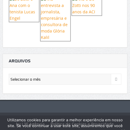
ARQUIVOS
Arquivos
Utilizamos cookies para garantir a melhor experiência em nosso
by L3F Agência
Política de Cookies e Privacidade
site. Se você continuar a usar este site, assumiremos que você