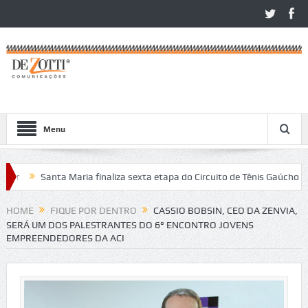
Menu
Santa Maria finaliza sexta etapa do Circuito de Tênis Gaúcho
Co
os no São Léo Open 2026
HOME
FIQUE POR DENTRO
CASSIO BOBSIN, CEO DA ZENVIA,
SERÁ UM DOS PALESTRANTES DO 6° ENCONTRO JOVENS
EMPREENDEDORES DA ACI