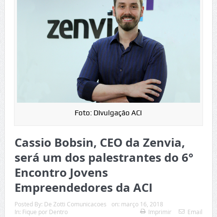
Foto: DIvulgação ACI
Cassio Bobsin, CEO da Zenvia,
será um dos palestrantes do 6°
Encontro Jovens
Empreendedores da ACI
Posted By:
De Zotti Comunicacoes
on:
março 16, 2018
In:
Fique por Dentro
Imprimir
Email