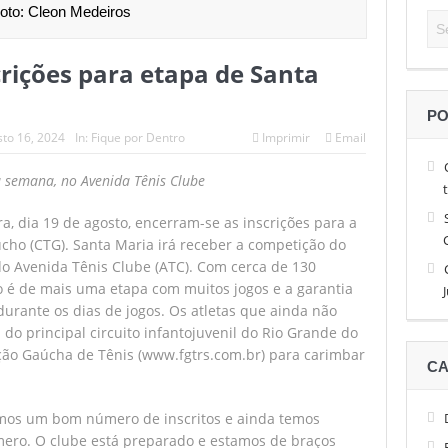
oto: Cleon Medeiros
 alto nível de tênis, Facundo Diaz Acosta é o campeão do São Léo O
ições para etapa de Santa
 até 13 de abril as inscrições para a Sessão de Negócios Simecan
e quatro horas garante brasileiro nas quartas de final do São Léo Op
PO
to 16, 2024
In:
Fique por Dentro
Imprimir
Email
 do Simecan dá início às reuniões de 2026
 semana, no Avenida Tênis Clube
de brasileiros e com a estreia de favoritos no São Léo Open 2026
a, dia 19 de agosto, encerram-se as inscrições para a
úcho (CTG). Santa Maria irá receber a competição do
do Avenida Tênis Clube (ATC). Com cerca de 130
ão é de mais uma etapa com muitos jogos e a garantia
urante os dias de jogos. Os atletas que ainda não
do principal circuito infantojuvenil do Rio Grande do
ação Gaúcha de Tênis (www.fgtrs.com.br) para carimbar
CA
temos um bom número de inscritos e ainda temos
ero. O clube está preparado e estamos de braços