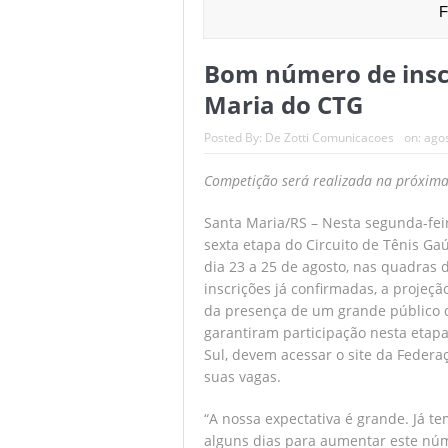
F
Em decisão com
Bom número de inscr
Seguem abertas
Maria do CTG
Batalha de quas
Posted By:
De Zotti Comunicacoes
on:
agos
Comissão de RH
Competição será realizada na próxima
Rodada repleta 
Santa Maria/RS – Nesta segunda-feir
sexta etapa do Circuito de Tênis Ga
dia 23 a 25 de agosto, nas quadras 
inscrições já confirmadas, a projeç
da presença de um grande público d
garantiram participação nesta etapa 
Sul, devem acessar o site da Feder
suas vagas.
“A nossa expectativa é grande. Já 
alguns dias para aumentar este núm