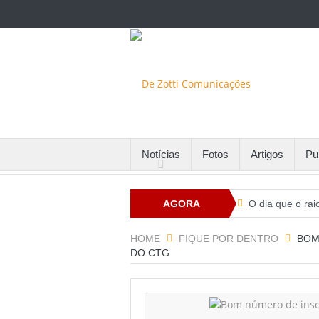
Notícias
Fotos
Artigos
Pu
AGORA
O dia que o rai
Santa Maria fin
HOME
FIQUE POR DENTRO
BOM
DO CTG
Com alto númer
Potenciais par
Comissão de RH