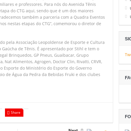
miliares e professores. Para nós do Avenida Tênis
etapa do CTG aqui, sendo que é um dos maiores
. Agradecemos também a parceria com a Quadra Eventos
anos nestas etapas do CTG”, comemorou o diretor de
SI
ado pela Associação Leopoldense de Esporte e Cultura
 Gaúcha de Tênis. É apresentado por Stihl e tem o
Tw
rlegal Brinquedos, GP Pneus, Guaibacar, Grupo
, Nat Alimentos, Agrogen, Doctor Clin, Rivatti, CRVR,
 ao Esporte do Ministério do Esporte do Governo
oio de Água da Pedra da Bebidas Fruki e dos clubes
F
Share
FO
Next