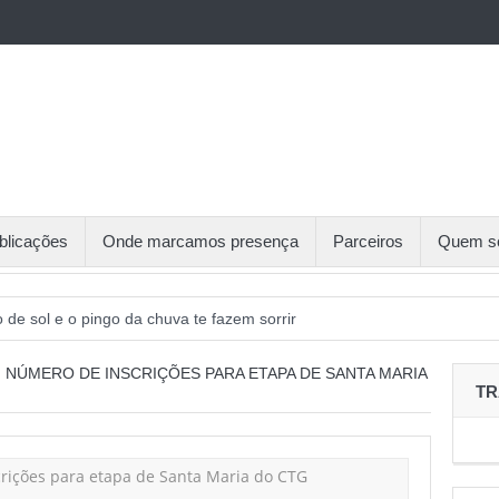
blicações
Onde marcamos presença
Parceiros
Quem s
o de sol e o pingo da chuva te fazem sorrir
aliza sexta etapa do Circuito de Tênis Gaúcho
 NÚMERO DE INSCRIÇÕES PARA ETAPA DE SANTA MARIA
TR
o de inscritos, Recreio da Juventude receberá 5ª etapa do CTG
cerias foram o destaque na Sessão de Negócios Simecan
 debate organização do trabalho e reivindicações sindicais para 2026