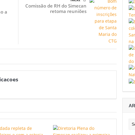
Comissão de RH do Simecan
retoma reuniões
ão a
icacoes
AR
Arq