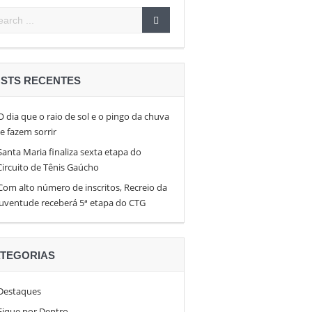
pen 26
en
STS RECENTES
O dia que o raio de sol e o pingo da chuva
te fazem sorrir
Santa Maria finaliza sexta etapa do
Circuito de Tênis Gaúcho
Com alto número de inscritos, Recreio da
Juventude receberá 5ª etapa do CTG
TEGORIAS
Destaques
Fique por Dentro