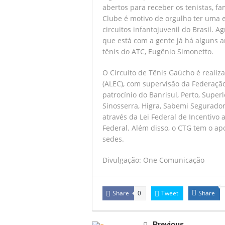
abertos para receber os tenistas, fa
Clube é motivo de orgulho ter uma 
circuitos infantojuvenil do Brasil
que está com a gente já há alguns 
tênis do ATC, Eugênio Simonetto.
O Circuito de Tênis Gaúcho é realiz
(ALEC), com supervisão da Federação
patrocínio do Banrisul, Perto, Supe
Sinosserra, Higra, Sabemi Seguradora
através da Lei Federal de Incentivo
Federal. Além disso, o CTG tem o ap
sedes.
Divulgação: One Comunicação
Share
Tweet
Share
0
Previous