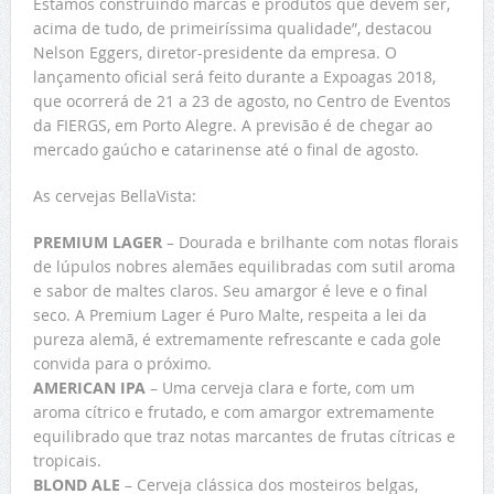
Estamos construindo marcas e produtos que devem ser,
acima de tudo, de primeiríssima qualidade”, destacou
Nelson Eggers, diretor-presidente da empresa. O
lançamento oficial será feito durante a Expoagas 2018,
que ocorrerá de 21 a 23 de agosto, no Centro de Eventos
da FIERGS, em Porto Alegre. A previsão é de chegar ao
mercado gaúcho e catarinense até o final de agosto.
As cervejas BellaVista:
PREMIUM LAGER
– Dourada e brilhante com notas florais
de lúpulos nobres alemães equilibradas com sutil aroma
e sabor de maltes claros. Seu amargor é leve e o final
seco. A Premium Lager é Puro Malte, respeita a lei da
pureza alemã, é extremamente refrescante e cada gole
convida para o próximo.
AMERICAN IPA
– Uma cerveja clara e forte, com um
aroma cítrico e frutado, e com amargor extremamente
equilibrado que traz notas marcantes de frutas cítricas e
tropicais.
BLOND ALE
– Cerveja clássica dos mosteiros belgas,