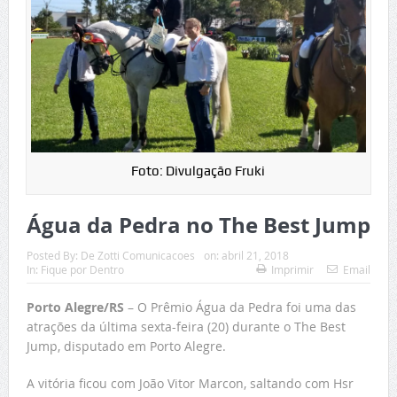
Foto: Divulgação Fruki
Água da Pedra no The Best Jump
Posted By:
De Zotti Comunicacoes
on:
abril 21, 2018
In:
Fique por Dentro
Imprimir
Email
Porto Alegre/RS
– O Prêmio Água da Pedra foi uma das
atrações da última sexta-feira (20) durante o The Best
Jump, disputado em Porto Alegre.
A vitória ficou com João Vitor Marcon, saltando com Hsr