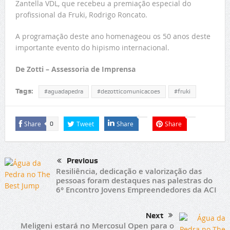
Zantella VDL, que recebeu a premiação especial do
profissional da Fruki, Rodrigo Roncato.
A programação deste ano homenageou os 50 anos deste
importante evento do hipismo internacional.
De Zotti – Assessoria de Imprensa
Tags:
#aguadapedra
#dezotticomunicacoes
#fruki
Share
Tweet
Share
Share
0
Previous
Resiliência, dedicação e valorização das
pessoas foram destaques nas palestras do
6° Encontro Jovens Empreendedores da ACI
Next
Meligeni estará no Mercosul Open para o