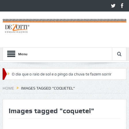
Menu
O dia que o raio de sol e o pingo da chuva te fazem sorrir
Santa Maria finaliza sexta etapa do Circuito de Tênis
HOME
IMAGES TAGGED "COQUETEL"
Gaúcho
Com alto número de inscritos, Recreio da Juventude
Images tagged "coquetel"
receberá 5ª etapa do CTG
Potenciais parcerias foram o destaque na Sessão de